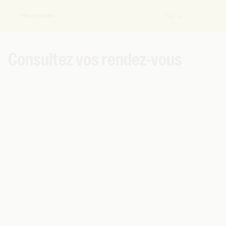
Mes produits
FR
Vous
êtes
ici:
Consultez vos rendez-vous