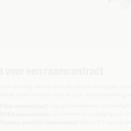
s voor een raamcontract
l en voordelig internet naar alle scholen te brengen, slo
illende raamcontracten waaruit jouw onderwijsinstelling m
iFiber raamcontract
:
vast glasvezelinternet en beveiligi
DOKO raamcontract
:
vast internet en beveiliging voor K
Vlaamse overheid raamcontract
:
diverse ICT-oplossing