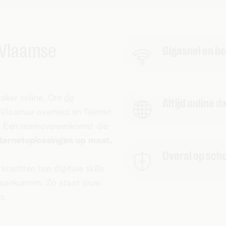
e Vlaamse
Gigasnel en b
vaker online. Om
de
Altijd online d
 Vlaamse overheid en Telenet
t? Een raamovereenkomst die
nternetoplossingen op maat.
Overal op scho
rachten hun digitale skills
s aankunnen. Zo staat jouw
s.