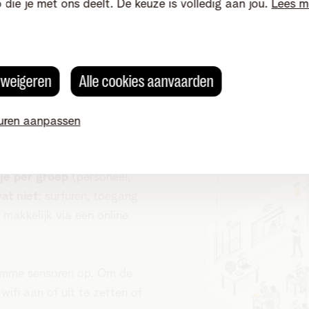
o die je met ons deelt. De keuze is volledig aan jou.
Lees m
s weigeren
Alle cookies aanvaarden
lhoek
uren aanpassen
wel veilig en onder controle.
je per groep
(personeel,
at niet
: surfuren, toegang
 makkelijk via een online
slimme sensoren op. Om de
wifi aan of uit te zetten of