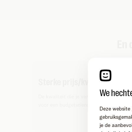
En 
Sterke prijs/kwaliteit
We hechte
De kwaliteit die je van ons gewoon bent
voor een budgetvriendelijk tarief.
Deze website 
gebruiksgemak
je de aanbevol