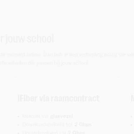
r jouw school
lfde moment online. Dan heb je een verbinding nodig die vé
tsnelheden die passen bij jouw school.
iFiber via raamcontract
Internet via
glasvezel
Downloadsnelheid tot
2 Gbps
Uploadsnelheid tot
2 Gbps