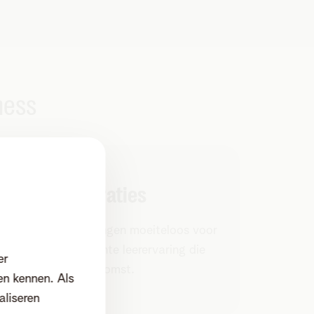
ness
Slimme integraties
erbind al je oplossingen moeiteloos voor
en veilige en efficiënte leerervaring die
er
laar is voor de toekomst.
en kennen. Als
aliseren