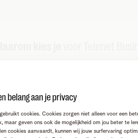
daarom kies je
voor Telenet Busi
Voordelige combinaties
n belang aan je privacy
Combineer meerdere oplossingen voor een
V
voordeliger tarief of krijg extra budget om
e
gebruikt cookies. Cookies zorgen niet alleen voor een bet
smartphones te kopen.
k
, maar geven ons ook de mogelijkheid om jou beter te ler
en cookies aanvaardt, kunnen wij jouw surfervaring optim