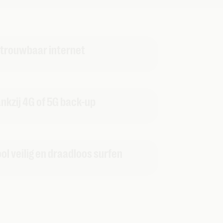
etrouwbaar internet
ankzij 4G of 5G back-up
ol veilig en draadloos surfen