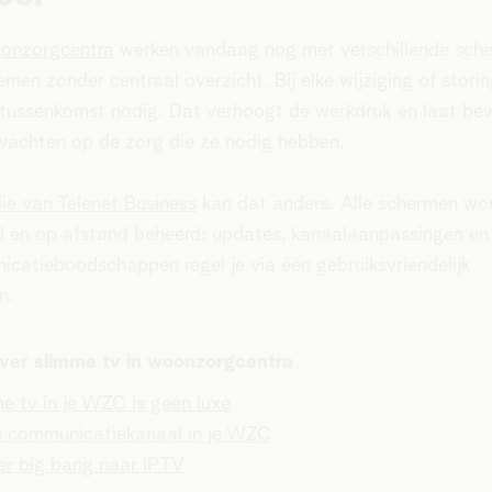
onzorgcentra
werken vandaag nog met verschillende sch
emen zonder centraal overzicht. Bij elke wijziging of storin
 tussenkomst nodig. Dat verhoogt de werkdruk en laat be
wachten op de zorg die ze nodig hebben.
lie van Telenet Business
kan dat anders. Alle schermen wo
l en op afstand beheerd: updates, kanaalaanpassingen en
catieboodschappen regel je via één gebruiksvriendelijk
rm.
ver slimme tv in woonzorgcentra
e tv in je WZC is geen luxe
s communicatiekanaal in je WZC
r big bang naar IPTV