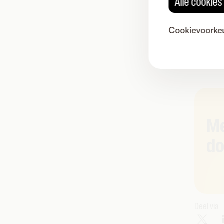
Alle cookie
v
S
Cookievoorke
n
i
d
Me
do
Deel via