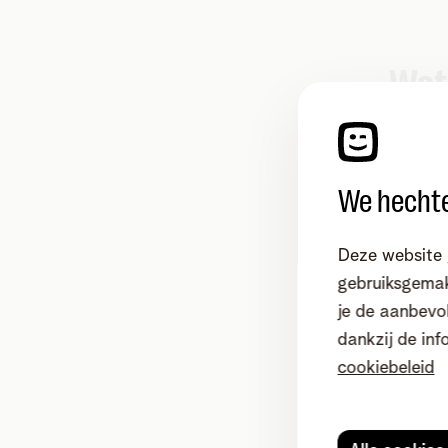
Wat 
In de d
verschu
We hechte
zichtba
worden 
beheer
Deze website 
gebruiksgemak
M
je de aanbevol
n
dankzij de inf
s
cookiebeleid
r
C
z