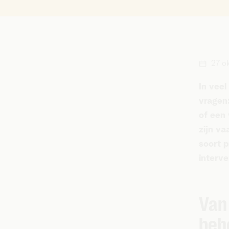
27 o
In vee
vragen:
of een
zijn v
soort p
interve
Van 
beh