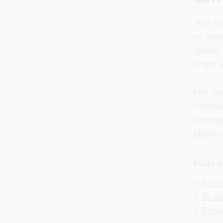
Veel
wo
en syst
fysieke
langer 
Met
Tel
centraa
communi
platfo
Meer o
Slimm
Tv al
Zonde