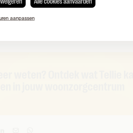
s weigeren
Alle cookies aanvaarden
oorkomt verrassingen.
nellere interventies:
kleine storingen worden eerst op af
uren aanpassen
agekeken en vaak al opgelost. Pas als het echt nodig is, 
emand fysiek langs. Dat scheelt onnodige verplaatsingen,
e planning rustig en maakt dat bewoners sneller geholpen 
er weten? Ontdek wat Tellie k
en in jouw woonzorgcentrum