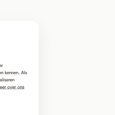
nd en
ngen
er
en kennen. Als
kens
aliseren
 Dat
eer over ons
er
n online
en