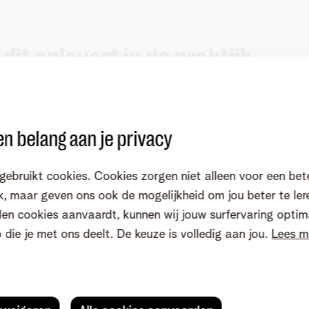
dit oplevert in de praktijk
agelijkse werking telt elk kwartier. Met centraal tv-beheer
ift de focus van losse interventies op de vloer naar gepla
n belang aan je privacy
ar beheer. Aanpassingen gebeuren in één omgeving, stori
eerst op afstand gecontroleerd en piekmomenten blijven
sbaar.
gebruikt cookies. Cookies zorgen niet alleen voor een bet
, maar geven ons ook de mogelijkheid om jou beter te ler
inder loopwerk:
zorgmedewerkers hoeven niet langer tel
en cookies aanvaardt, kunnen wij jouw surfervaring optim
aar kamers te gaan om kleine tv-problemen op te lossen.
o die je met ons deelt. De keuze is volledig aan jou.
Lees m
cheelt tientallen korte verplaatsingen per dag en geeft me
uimte voor zorgmomenten.
entraal overzicht:
in één oogopslag zie je welke toestelle
ijn en welke een storing hebben. Dat geeft meer controle 