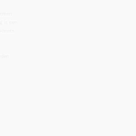
ermen
g is een
woners
rden