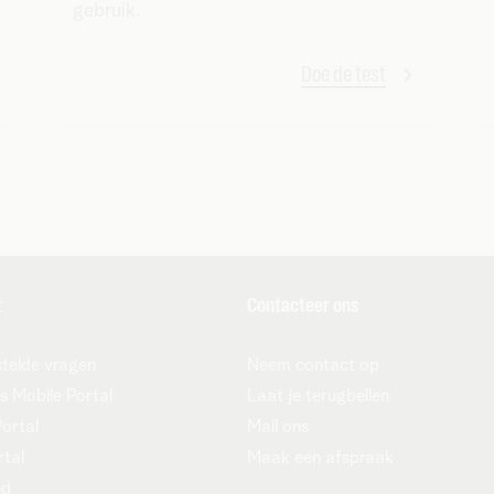
gebruik.
Doe de test
t
Contacteer ons
telde vragen
Neem contact op
s Mobile Portal
Laat je terugbellen
Portal
Mail ons
rtal
Maak een afspraak
ud