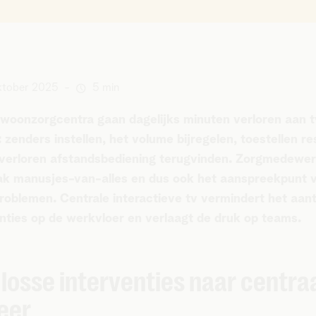
ktober 2025
-
5 min
l woonzorgcentra gaan dagelijks minuten verloren aan t
 zenders instellen, het volume bijregelen, toestellen r
 verloren afstandsbediening terugvinden. Zorgmedewe
aak manusjes-van-alles en dus ook het aanspreekpunt v
roblemen. Centrale interactieve tv vermindert het aant
nties op de werkvloer en verlaagt de druk op teams.
losse interventies naar centra
eer