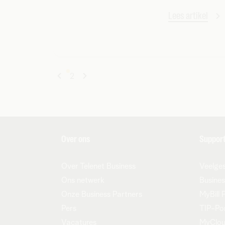
Lees artikel
1
2
Over ons
Suppor
Over Telenet Business
Veelges
Ons netwerk
Busines
Onze Business Partners
MyBill 
Pers
TIP-Po
Vacatures
MyClo