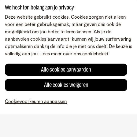
We hechten belang aan je privacy
Deze website gebruikt cookies. Cookies zorgen niet alleen
voor een beter gebruiksgemak, maar geven ons ook de
mogelijkheid om jou beter te leren kennen. Als je de
aanbevolen cookies aanvaardt, kunnen wij jouw surfervaring
optimaliseren dankzij de info die je met ons deelt. De keuze is
volledig aan jou.
Lees meer over ons cookiebeleid
Alle cookies aanvaarden
Alle cookies weigeren
Fout gevonden of heb je een suggestie?
Cookievoorkeuren aanpassen
MyTelenet
Mijn producten
Betaling
Hulp
Profiel
Over Telenet
Careers
Voorwaarden
Juridische info
Herroepingsrecht
Privacy
Cookievoorkeuren aanpassen
Cookiebeleid
Consumenteninlichtingen
Toegankelijkheid
© Telenet 2026 - Telenet BV – Liersesteenweg 4, 2800 Mechelen –
BTW BE 0473.416.418 - RPR Antwerpen, afd. Mechelen