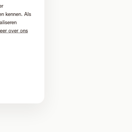
er
en kennen. Als
aliseren
eer over ons