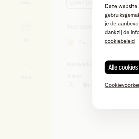
Download
Betaling
Deze website 
gebruiksgemak
je de aanbevol
Meer lezen
dankzij de inf
Hulp
cookiebeleid
De voorwaarden van Telenet
Zoek je iets anders?
Alle cookie
Deel via
Profiel
Cookievoorke