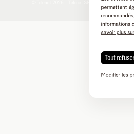
© Telenet 2026 - Telenet SRL - Liersesteenweg 
permettent ég
recommandés, 
informations 
savoir plus su
Tout refuse
Modifier les p