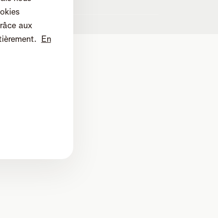
es
okies
râce aux
tièrement.
En