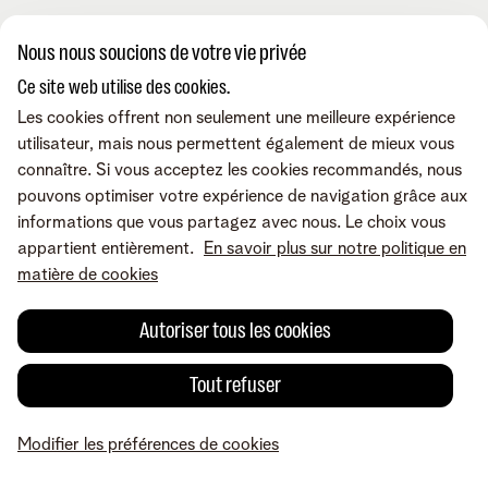
A propos de nous
Nous nous soucions de votre vie privée
Ce site web utilise des cookies.
À propos de Telenet Business
Les cookies offrent non seulement une meilleure expérience
Support
Notre réseau
utilisateur, mais nous permettent également de mieux vous
Notre Partenaires Business
connaître. Si vous acceptez les cookies recommandés, nous
Presse et médias
Consultez nos FAQ
pouvons optimiser votre expérience de navigation grâce aux
Contactez-nous
Offres d'emploi
Le portail Business Mobile
informations que vous partagez avec nous. Le choix vous
Le portail MyBill
appartient entièrement.
En savoir plus sur notre politique en
Le portail TIP
Contactez-nous
matière de cookies
Retrouvez-nous sur
Le portail MyCloud
Rappelez-moi
Portails en ligne
Par e-mail
Autoriser tous les cookies
Prenez un rendez-vous
Conditions
Mentions légales
Politique de confidentialité
Modifier les préférences
Tout refuser
de cookies
Cookie policy
Accessibilité
© Telenet 2026 - Telenet SRL - Liersesteenweg 4, 2800 Malines -
TVA BE 0473.416.418 - RPM Anvers dep. Malines
Modifier les préférences de cookies