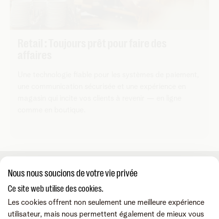
Retail : Toujours prêt pour faire des
affaires
Une technologie fiable pour les systèmes de paiement,
une communication sécurisée et une expérience en
magasin qui incite vos clients à revenir — en ligne
comme en boutique.
Nous nous soucions de votre vie privée
A propos de nous
Ce site web utilise des cookies.
Les cookies offrent non seulement une meilleure expérience
À propos de Telenet Business
Support
utilisateur, mais nous permettent également de mieux vous
Notre réseau