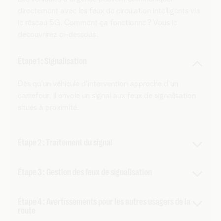
directement avec les feux de circulation intelligents via
le réseau 5G. Comment ça fonctionne ? Vous le
découvrirez ci-dessous .
Étape 1 : Signalisation
Dès qu'un véhicule d'intervention approche d'un
carrefour, il envoie un signal aux feux de signalisation
situés à proximité.
Étape 2 : Traitement du signal
Grâce à la grande fiabilité et à la stabilité de la 5G, ce
Étape 3 : Gestion des feux de signalisation
signal provenant du véhicule d'intervention est toujours
traité immédiatement.
Le feu passe au vert à temps, ce qui permet au
Étape 4 : Avertissements pour les autres usagers de la
véhicule d'urgence de circuler sans interruption ni
route
obstacle. Pour y parvenir,
le network slicing est très