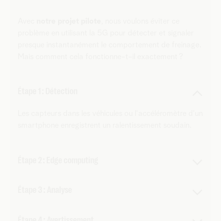
Avec
notre projet pilote
, nous voulons éviter ce
problème en utilisant la 5G pour détecter et signaler
presque instantanément le comportement de freinage.
Mais comment cela fonctionne-t-il exactement ?
Étape 1 : Détection
Les capteurs dans les véhicules ou l'accéléromètre d'un
smartphone enregistrent un ralentissement soudain.
Étape 2 : Edge computing
Au lieu d'envoyer toutes les données vers un serveur
Étape 3 : Analyse
central distant, le traitement des données s'effectue
via l'edge computing. Cela signifie que le calcul est
L'algorithme sous-jacent détermine presque
effectué localement, à la périphérie ou à la limite du
Étape 4 : Avertissement