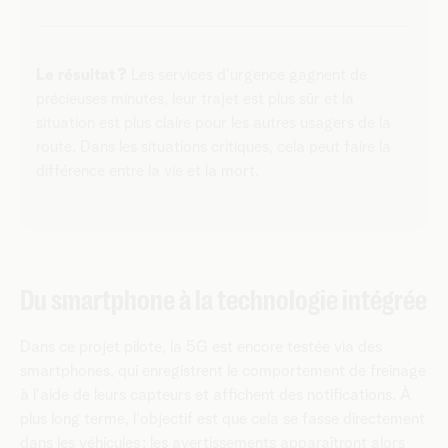
Les autres usagers de la route situés à proximité
important
: une partie distincte du réseau est réservée
peuvent également recevoir simultanément une alerte
à ce type de communication critique afin qu'il y ait
via leur véhicule ou leur smartphone. Ils savent ainsi
toujours de la capacité disponible. Même en cas de
Le résultat ?
Les services d'urgence gagnent de
qu'un véhicule d'urgence approche et peuvent
surcharge du réseau.
précieuses minutes, leur trajet est plus sûr et la
s'écarter en toute sécurité.
situation est plus claire pour les autres usagers de la
route. Dans les situations critiques, cela peut faire la
différence entre la vie et la mort.
Du smartphone à la technologie intégrée
Dans ce projet pilote, la 5G est encore testée via des
smartphones, qui enregistrent le comportement de freinage
à l'aide de leurs capteurs et affichent des notifications. À
plus long terme, l'objectif est que cela se fasse directement
dans les véhicules : les avertissements apparaîtront alors