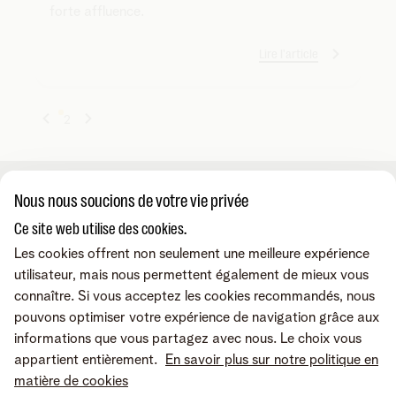
forte affluence.
Lire l'article
1
2
Nous nous soucions de votre vie privée
A propos de nous
Ce site web utilise des cookies.
Les cookies offrent non seulement une meilleure expérience
À propos de Telenet Business
Support
utilisateur, mais nous permettent également de mieux vous
Notre réseau
connaître. Si vous acceptez les cookies recommandés, nous
Notre Partenaires Business
pouvons optimiser votre expérience de navigation grâce aux
Presse et médias
Consultez nos FAQ
Contactez-nous
informations que vous partagez avec nous. Le choix vous
Offres d'emploi
Le portail Business Mobile
appartient entièrement.
En savoir plus sur notre politique en
Le portail MyBill
matière de cookies
Le portail TIP
Contactez-nous