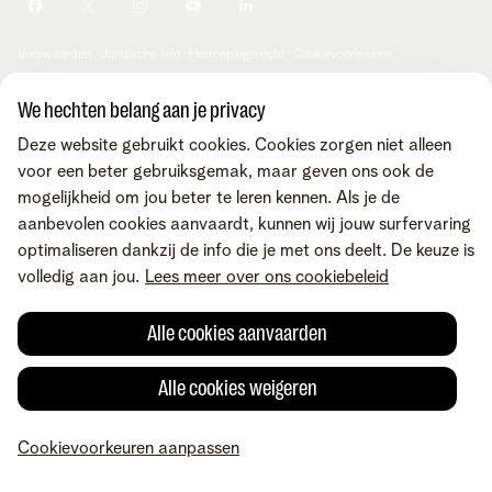
Je producten aanpassen
Je gegevens aanpassen
Investor relations
Sociaal internetaanbod
Duurzaamheid
Check & Smile
Voorwaarden
Juridische info
Herroepingsrecht
Cookievoorkeuren
Careers
aanpassen
Kwaliteit van dienstverlening
Toegankelijkheid
Privacybeleid
© Telenet 2026 - Telenet BV - Liersesteenweg 4, 2800 Mechelen -
We hechten belang aan je privacy
Cookiebeleid
BTW BE 0473.416.418 - RPR Antwerpen, afd. Mechelen
Deze website gebruikt cookies. Cookies zorgen niet alleen
Heartware programma
voor een beter gebruiksgemak, maar geven ons ook de
mogelijkheid om jou beter te leren kennen. Als je de
aanbevolen cookies aanvaardt, kunnen wij jouw surfervaring
optimaliseren dankzij de info die je met ons deelt. De keuze is
volledig aan jou.
Lees meer over ons cookiebeleid
Alle cookies aanvaarden
Alle cookies weigeren
Cookievoorkeuren aanpassen