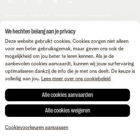
Je producten aanpassen
Je gegevens aanpassen
Investor relations
Sociaal internetaanbod
Duurzaamheid
Check & Smile
Voorwaarden
Juridische info
Herroepingsrecht
Cookievoorkeuren
Careers
aanpassen
Kwaliteit van dienstverlening
Toegankelijkheid
Privacybeleid
© Telenet 2026 - Telenet BV - Liersesteenweg 4, 2800 Mechelen -
We hechten belang aan je privacy
Cookiebeleid
BTW BE 0473.416.418 - RPR Antwerpen, afd. Mechelen
Deze website gebruikt cookies. Cookies zorgen niet alleen
Heartware programma
voor een beter gebruiksgemak, maar geven ons ook de
mogelijkheid om jou beter te leren kennen. Als je de
aanbevolen cookies aanvaardt, kunnen wij jouw surfervaring
optimaliseren dankzij de info die je met ons deelt. De keuze is
volledig aan jou.
Lees meer over ons cookiebeleid
Alle cookies aanvaarden
Alle cookies weigeren
Cookievoorkeuren aanpassen