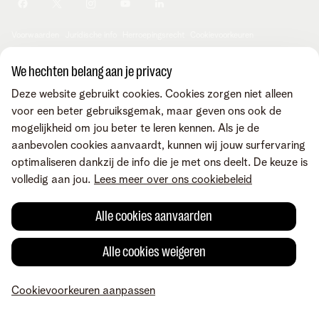
Je producten aanpassen
Je gegevens aanpassen
Investor relations
Sociaal internetaanbod
Duurzaamheid
Check & Smile
Voorwaarden
Juridische info
Herroepingsrecht
Cookievoorkeuren
Careers
aanpassen
Kwaliteit van dienstverlening
Toegankelijkheid
Privacybeleid
© Telenet 2026 - Telenet BV - Liersesteenweg 4, 2800 Mechelen -
We hechten belang aan je privacy
Cookiebeleid
BTW BE 0473.416.418 - RPR Antwerpen, afd. Mechelen
Deze website gebruikt cookies. Cookies zorgen niet alleen
Heartware programma
voor een beter gebruiksgemak, maar geven ons ook de
mogelijkheid om jou beter te leren kennen. Als je de
aanbevolen cookies aanvaardt, kunnen wij jouw surfervaring
optimaliseren dankzij de info die je met ons deelt. De keuze is
volledig aan jou.
Lees meer over ons cookiebeleid
Alle cookies aanvaarden
Alle cookies weigeren
Cookievoorkeuren aanpassen