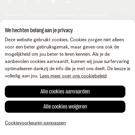
Je producten aanpassen
Je gegevens aanpassen
Investor relations
Sociaal internetaanbod
Duurzaamheid
Check & Smile
Voorwaarden
Juridische info
Herroepingsrecht
Cookievoorkeuren
Careers
aanpassen
Kwaliteit van dienstverlening
Toegankelijkheid
Privacybeleid
© Telenet 2026 - Telenet BV - Liersesteenweg 4, 2800 Mechelen -
We hechten belang aan je privacy
Cookiebeleid
BTW BE 0473.416.418 - RPR Antwerpen, afd. Mechelen
Deze website gebruikt cookies. Cookies zorgen niet alleen
Heartware programma
voor een beter gebruiksgemak, maar geven ons ook de
mogelijkheid om jou beter te leren kennen. Als je de
aanbevolen cookies aanvaardt, kunnen wij jouw surfervaring
optimaliseren dankzij de info die je met ons deelt. De keuze is
volledig aan jou.
Lees meer over ons cookiebeleid
Alle cookies aanvaarden
Alle cookies weigeren
Cookievoorkeuren aanpassen