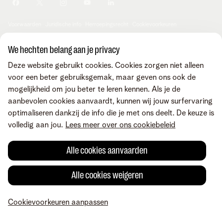
Je producten aanpassen
Je gegevens aanpassen
Investor relations
Sociaal internetaanbod
Duurzaamheid
Check & Smile
Voorwaarden
Juridische info
Herroepingsrecht
Cookievoorkeuren
Careers
aanpassen
Kwaliteit van dienstverlening
Toegankelijkheid
Privacybeleid
© Telenet 2026 - Telenet BV - Liersesteenweg 4, 2800 Mechelen -
We hechten belang aan je privacy
Cookiebeleid
BTW BE 0473.416.418 - RPR Antwerpen, afd. Mechelen
Deze website gebruikt cookies. Cookies zorgen niet alleen
Heartware programma
voor een beter gebruiksgemak, maar geven ons ook de
mogelijkheid om jou beter te leren kennen. Als je de
aanbevolen cookies aanvaardt, kunnen wij jouw surfervaring
optimaliseren dankzij de info die je met ons deelt. De keuze is
volledig aan jou.
Lees meer over ons cookiebeleid
Alle cookies aanvaarden
Alle cookies weigeren
Cookievoorkeuren aanpassen