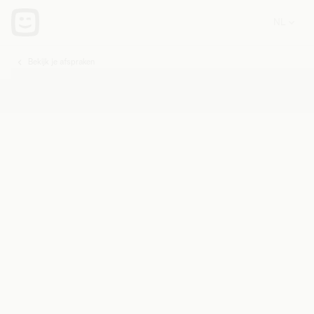
Bekijk je afspraken
U
bent
hier: