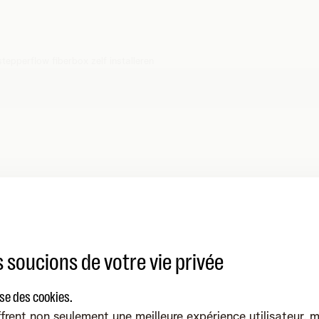
stepperflow fiberbox zelf installeren
 soucions de votre vie privée
ise des cookies.
frent non seulement une meilleure expérience utilisateur, 