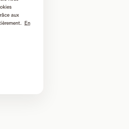
okies
râce aux
tièrement.
En