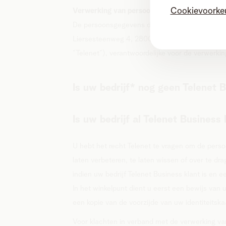
Cookievoorke
Verwerking van persoonsgegevens
De persoonsgegevens die u ons hier meedeelt
Liersesteenweg 4, 2800 Mechelen, BTW BE047
“Telenet”), verantwoordelijke voor de verwerkin
Is uw bedrijf* nog geen Telenet 
Is uw bedrijf al Telenet Business 
U hebt het recht Telenet te vragen om de perso
laten verbeteren, te laten wissen of over te dr
indien uw bedrijf Telenet Business klant is en 
In het winkelpunt dient u eerst een bewijs van 
een kopie van de voorzijde van uw identiteitska
Voor klachten in verband met de verwerking v