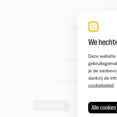
Naam*:
Bedrijfsnaam*:
We hechte
E-mail*:
Deze website 
Telefoonnummer:
gebruiksgemak
je de aanbevol
dankzij de inf
Vul hier uw vraag in*:
cookiebeleid
Bel me terug
Alle cookie