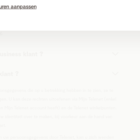
uren aanpassen
, worden opgenomen in de bestanden van Telenet BVBA,
3.416.418, RPR Antwerpen, afdeling Mechelen (hierna
g.
Business klant ?
klant ?
onsgegevens die op u betrekking hebben in te zien, ze te
agen. U kan deze rechten uitoefenen via Mijn Telenet (enkel
een Mijn Telenet account heeft) en de Telenet winkelpunten.
uw identiteit over te maken, bij voorkeur aan de hand van
art.
an uw persoonsgegevens door Telenet, kan u zich wenden