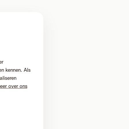
er
en kennen. Als
aliseren
eer over ons