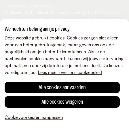
Je product aanpassen
Tarieven
dienstverlening
Toegankelijkheid
Cybersecurity
Inspiratie
© Telenet 2026 - Telenet BV - Liersesteenweg 4, 2800 Mechelen -
Check & Smile
Onze klantendienst
BTW BE 0473.416.418 - RPR Antwerpen, afd. Mechelen
We hechten belang aan je privacy
Deze website gebruikt cookies. Cookies zorgen niet alleen
voor een beter gebruiksgemak, maar geven ons ook de
mogelijkheid om jou beter te leren kennen. Als je de
aanbevolen cookies aanvaardt, kunnen wij jouw surfervaring
optimaliseren dankzij de info die je met ons deelt. De keuze is
volledig aan jou.
Lees meer over ons cookiebeleid
Alle cookies aanvaarden
Alle cookies weigeren
Cookievoorkeuren aanpassen