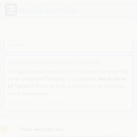
🔔 Notifications Before Steps
Nu je internet hebt, kan je ook een Telenet Mobile Junior-
simkaart toevoegen aan je abonnement.
Type: | Key:
Je kan je feestpromo binnenkort verzilveren
Je krijgt binnenkort een aparte e-mail met daarin een link
om je toestel met feestpromo te bestellen.
Ben je nieuw
bij Telenet?
Dan krijg je die e-mail pas na de activering
van je abonnement.
Type: info | Key: eoy-on-top-promo
Maak een login aan
Je ontvangt een e-mail om een persoonlijke login aan