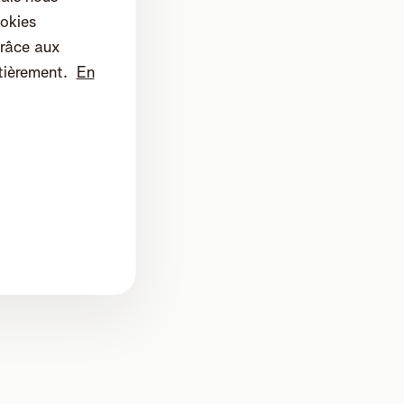
okies
râce aux
tièrement.
En