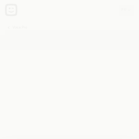
Voice Pro
Vous
êtes
ici: